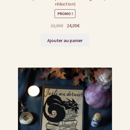
réduction)
PROMO !
Le
Le
32,00
€
24,00
€
prix
prix
initial
actuel
Ajouter au panier
était :
est :
32,00€.
24,00€.