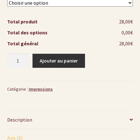
Total produit
28,00€
Total des options
0,00€
Total général
28,00€
quantité
Ajouter au panier
de
"Clairière
en
Noir
Catégorie :
Impressions
et
Blanc,
horizontale"
Description
Reproduction
Fine
Art
Avis (0)