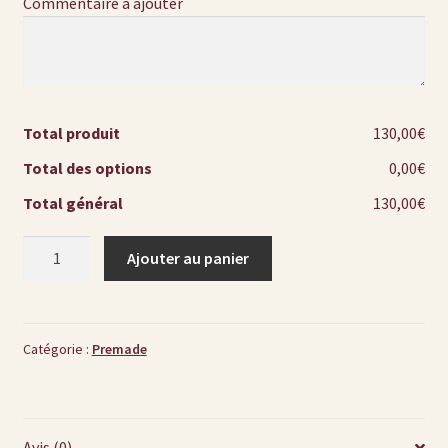
Commentaire à ajouter
Total produit
130,00€
Total des options
0,00€
Total général
130,00€
quantité
Ajouter au panier
de
Premade
-
Bienvenue
Catégorie :
Premade
chez
Dumanoir
Avis (0)