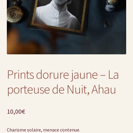
Prints dorure jaune – La
porteuse de Nuit, Ahau
10,00
€
Charisme solaire, menace contenue.