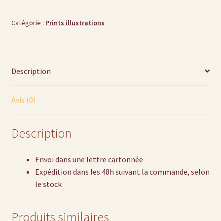
dorure
jaune
Catégorie :
Prints illustrations
-
La
porteuse
Description
de
Nuit,
Ahau
Avis (0)
Description
Envoi dans une lettre cartonnée
Expédition dans les 48h suivant la commande, selon
le stock
Produits similaires